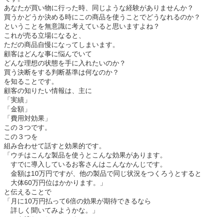
あなたが買い物に行った時、同じような経験がありませんか？
買うかどうか決める時にこの商品を使うことでどうなれるのか？
ということを無意識に考えていると思いますよね？
これが売る立場になると、
ただの商品自慢になってしまいます。
顧客はどんな事に悩んでいて
どんな理想の状態を手に入れたいのか？
買う決断をする判断基準は何なのか？
を知ることです。
顧客の知りたい情報は、主に
「実績」
「金額」
「費用対効果」
この３つです。
この３つを
組み合わせて話すと効果的です。
「ウチはこんな製品を使うとこんな効果があります。
すでに導入しているお客さんはこんなかんじです。
金額は10万円ですが、他の製品で同じ状況をつくろうとすると
大体60万円位はかかります。」
と伝えることで
「月に10万円払って6倍の効果が期待できるなら
詳しく聞いてみようかな。」