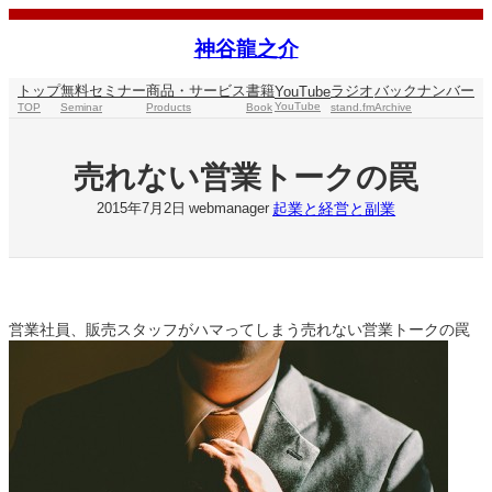
内
容
神谷龍之介
を
ス
トップ
無料セミナー
商品・サービス
書籍
ラジオ
バックナンバー
YouTube
キ
YouTube
TOP
Seminar
Products
Book
stand.fm
Archive
ッ
プ
売れない営業トークの罠
起業と経営と副業
2015年7月2日
webmanager
営業社員、販売スタッフがハマってしまう売れない営業トークの罠