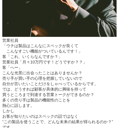
営業社員
「ウチは製品はこんなにスペックが良くて
こんなすごい機能がついているんです！」
客「これ、いくらなんですか？」
営業社員「月々10万円です！どうですか？？」
客「へー」
こんな光景に出会ったことはありませんか？
売り手が買い手の心理を把握していないので
自分が言いたいことだけをしゃべっているからです。
では、どうすれば顧客が具体的に興味を持って
買うところまで到達する営業トークができるのか？
多くの売り手は製品の機能性のことを
熱心に話します。
しかし
お客が知りたいのはスペックの話ではなく
“この製品を使うことで、どんな未来の結果が得られるのか？”
です。