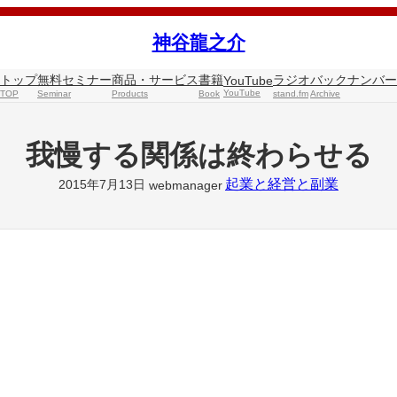
神谷龍之介
トップ
無料セミナー
商品・サービス
書籍
ラジオ
バックナンバー
YouTube
YouTube
TOP
Seminar
Products
Book
stand.fm
Archive
我慢する関係は終わらせる
起業と経営と副業
2015年7月13日
webmanager