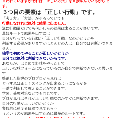
言われていますがそれは「正しい方法」を直接学んでいるからで
す。
３つ目の要素は「正しい行動」です。
「考え方」「方法」がそろっていても
行動しなければ絶対に結果は出ません。
逆に行動量だけでも何かしらの結果は出ることが多いです。
最短ルートで結果を出すには
自分が行っている行動が「正しい行動」なのかどうかを
判断する必要がありますがほとんどの人は、自分では判断がつきま
せん。
独学で初めてやることが正しいかどうか
自分では絶対に判断できないからです。
あなたが、はじめて野球をやったとて
正しい投球フォームになっているのか自分で判断できないと思いま
す
熟練した指導のプロプロから見れば
どうすれば正しくスイングが出来るようになるかを
一瞬で判断して教えることができます。
学習、受験対策などでも同じです。
プロが見ればそれが正しい行動なのかすぐに判断できます。
自分の行動が正しいのかどうか
客観的に第３者目線で見てもらう
うというのが結果を出すために最短のルートです。