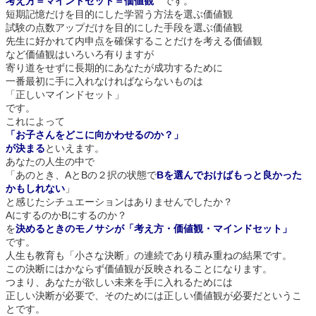
考え方＝マインドセット＝価値観
です。
短期記憶だけを目的にした学習う方法を選ぶ価値観
試験の点数アップだけを目的にした手段を選ぶ価値観
先生に好かれて内申点を確保することだけを考える価値観
など価値観はいろいろ有りますが
寄り道をせずに長期的にあなたが成功するために
一番最初に手に入れなければならないものは
「正しいマインドセット」
です。
これによって
「お子さんをどこに向かわせるのか？」
が決まる
といえます。
あなたの人生の中で
「あのとき、AとBの２択の状態で
Bを選んでおけばもっと良かった
かもしれない
」
と感じたシチュエーションはありませんでしたか？
AにするのかBにするのか？
を
決めるときのモノサシが「考え方・価値観・マインドセット」
です。
人生も教育も「小さな決断」の連続であり積み重ねの結果です。
この決断にはかならず価値観が反映されることになります。
つまり、あなたが欲しい未来を手に入れるためには
正しい決断が必要で、そのためには正しい価値観が必要だというこ
とです。