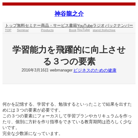
内
容
神谷龍之介
を
ス
トップ
無料セミナー
商品・サービス
書籍
ラジオ
バックナンバー
YouTube
キ
YouTube
TOP
Seminar
Products
Book
stand.fm
Archive
ッ
プ
学習能力を飛躍的に向上させ
る３つの要素
ビジネスのための健康
2016年3月16日
webmanager
何かを記憶する、学習する、勉強するといったことで結果を出すた
めには３つの要素が必要です。
この３つの要素にフォーカスして学習プランやカリキュラムを作っ
たり、個別に方針を作り指導をできている教育期間は恐ろしく少な
いです。
完全な少数派になっています。