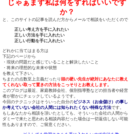
じゃぁまず私は何をすればいいです
か？
と、このサイトの記事を読んだ方からメールで相談をいただくので
正しい考え方を手に入れたい
正しい方法を手に入れたい
正しい行動を手に入れたい
どれかに当てはまる方は
下記のページから
・現状の問題だと感じていることと解決したいこと
・将来の理想的な未来や状態
を教えて下さい。
ちまたの点数至上主義だったり
頭の硬い先生が絶対にあなたに教え
てくれない取って置きの方法をこっそりとお教えします。
このブログは最近、家庭教師会社、個別指導塾などの担当者や経営
者が密かにチェックしているようです。
今回のテクニックはそういった自分の
ビジネス（お金儲け）の事し
か考えていない会社の人間には知られたくない特殊な方法
です。
もしあなたから相談を頂いたとしても、そういった会社の人間から
ダミーで来たと思われる相談内容だった場合は一切返信しない可能
性もありますので、ご留意ください。