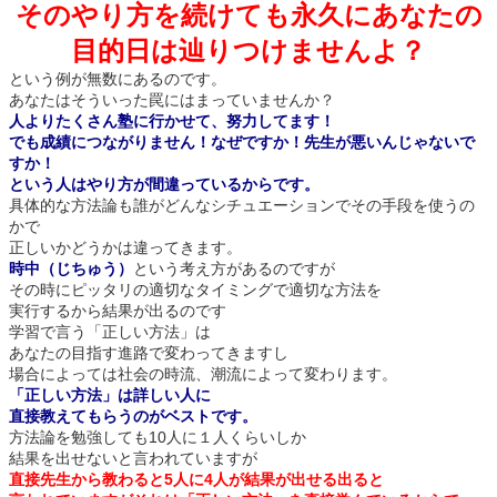
そのやり方を続けても永久にあなたの
目的日は辿りつけませんよ？
という例が無数にあるのです。
あなたはそういった罠にはまっていませんか？
人よりたくさん塾に行かせて、努力してます！
でも成績につながりません！なぜですか！先生が悪いんじゃないで
すか！
という人はやり方が間違っているからです。
具体的な方法論も誰がどんなシチュエーションでその手段を使うの
かで
正しいかどうかは違ってきます。
時中（じちゅう）
という考え方があるのですが
その時にピッタリの適切なタイミングで適切な方法を
実行するから結果が出るのです
学習で言う「正しい方法」は
あなたの目指す進路で変わってきますし
場合によっては社会の時流、潮流によって変わります。
「正しい方法」は詳しい人に
直接教えてもらうのがベストです。
方法論を勉強しても10人に１人くらいしか
結果を出せないと言われていますが
直接先生から教わると5人に4人が結果が出せる出ると