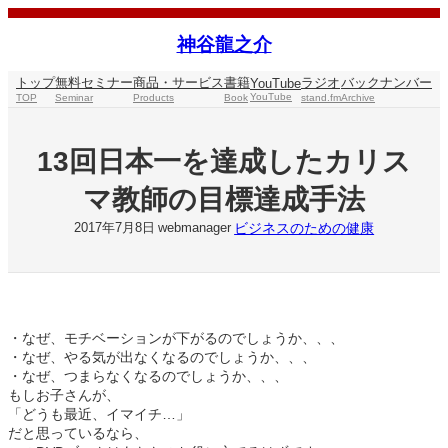
内
容
神谷龍之介
を
ス
トップ
無料セミナー
商品・サービス
書籍
ラジオ
バックナンバー
YouTube
キ
YouTube
TOP
Seminar
Products
Book
stand.fm
Archive
ッ
プ
13回日本一を達成したカリス
マ教師の目標達成手法
ビジネスのための健康
2017年7月8日
webmanager
・なぜ、モチベーションが下がるのでしょうか、、、
・なぜ、やる気が出なくなるのでしょうか、、、
・なぜ、つまらなくなるのでしょうか、、、
もしお子さんが、
「どうも最近、イマイチ…」
だと思っているなら、