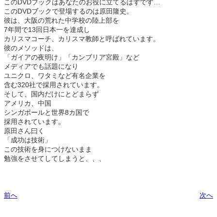
このDVDブックはあなたのお役に立てるはずです…
このDVDブックで登場するのは原田隆史。
彼は、大阪の荒れた中学校の陸上部を
7年間で13回日本一を達成し
カリスマコーチ、カリスマ教師と呼ばれています。
彼のメソッドは、
「ガイアの夜明け」「カンブリア宮殿」など
メディアでも話題になり
ユニクロ、ワタミなど有名企業を
含む320社で採用されています。
そして、国内だけにとどまらず
アメリカ、中国
シンガポールと世界8カ国で
採用されています。
原田さん曰く
「成功は技術」
この技術を身につけないまま
勉強をさせてしてしまうと、、、
前へ
次へ