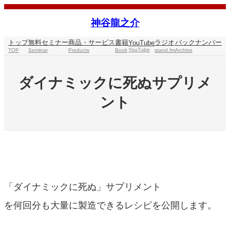
内
容
神谷龍之介
を
ス
トップ
無料セミナー
商品・サービス
書籍
ラジオ
バックナンバー
YouTube
キ
YouTube
TOP
Seminar
Products
Book
stand.fm
Archive
ッ
プ
ダイナミックに死ぬサプリメ
ント
「ダイナミックに死ぬ」サプリメント
を何回分も大量に製造できるレシピを公開します。