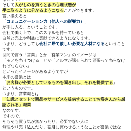
そして
人がものを買うときの心理状態が
手に取るように分かるようになる
ことができます。
言い換えると
「
コミュニケーション力（他人への影響力）
」
が手に入る。ということです。
会社で働く上で、このスキルを持っていると
自然と売上や利益に貢献できるようになります。
つまり、どうしても
会社に居て欲しい必要な人材になる
ということ
です。
世間で言う「営業」とか「営業マン」のイメージは
「モノを売りつける」とか「ノルマが課せられて頑張って売らなけ
ればならない」
といったイメージがあるようですが
本来の営業とは
「
お客様が必要としているものを聞き出し、それを提供する
」
というものです。
つまり、営業職とは
「知識とセットで商品やサービスを提供することでお客さんから感
謝される」職業
なのです。
ですので、
そもそも買う気が無かったり、必要でない人に
無理やり売り込んだり、強引に買わせるようなことが営業ではな