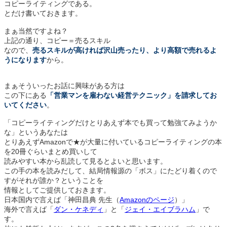
コピーライティングである。
とだけ書いておきます。
まぁ当然ですよね？
上記の通り、コピー＝売るスキル
なので、
売るスキルが高ければ沢山売ったり、より高額で売れるよ
うになります
から。
まぁそういったお話に興味がある方は
この下にある
「営業マンを雇わない経営テクニック」を請求してお
いてください
。
「コピーライティングだけとりあえず本でも買って勉強てみようか
な」というあなたは
とりあえずAmazonで★が大量に付いているコピーライティングの本
を20冊ぐらいまとめ買いして
読みやすい本から乱読して見るとよいと思います。
この手の本を読みだして、結局情報源の「ボス」にたどり着くので
すがそれが誰か？ということを
情報としてご提供しておきます。
日本国内で言えば「神田昌典 先生（
Amazonのページ
）」
海外で言えば「
ダン・ケネディ
」と「
ジェイ・エイブラハム
」で
す。