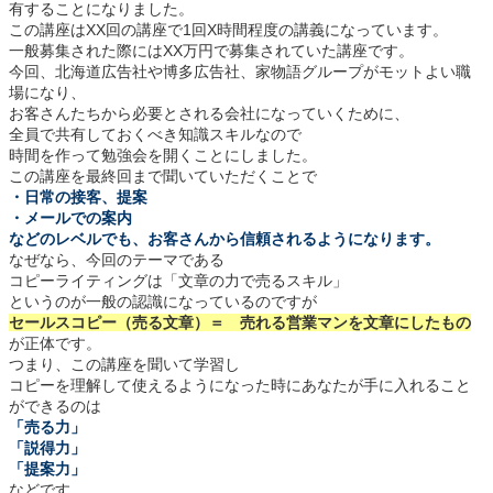
有することになりました。
この講座はXX回の講座で1回X時間程度の講義になっています。
一般募集された際にはXX万円で募集されていた講座です。
今回、北海道広告社や博多広告社、家物語グループがモットよい職
場になり、
お客さんたちから必要とされる会社になっていくために、
全員で共有しておくべき知識スキルなので
時間を作って勉強会を開くことにしました。
この講座を最終回まで聞いていただくことで
・日常の接客、提案
・メールでの案内
などのレベルでも、お客さんから信頼されるようになります。
なぜなら、今回のテーマである
コピーライティングは「文章の力で売るスキル」
というのが一般の認識になっているのですが
セールスコピー（売る文章）＝ 売れる営業マンを文章にしたもの
が正体です。
つまり、この講座を聞いて学習し
コピーを理解して使えるようになった時にあなたが手に入れること
ができるのは
「売る力」
「説得力」
「提案力」
などです。