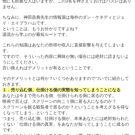
他にも鉄板な人はいますが、この3名を押さえておけばハズレはあり
ません。
ちなみに、神田昌典先生の情報源は海外のダン・ケネディとジェ
イ・エイブラハムです。
ということは、もうお分かりですよね？
源流から学ぶのが最短ルートです。
これらの知識はあなたの所得や収入に直接影響を与えてしまいま
す。
ですので、そういった内容に興味が無い場合には絶対に読まないよ
うにしてください。
言い換えればデメリットが有るということです。
そのデメリットとは何か？いくつかありますのでついでに紹介して
おきます。
１．売り込む側、仕掛ける側の実態を知ってしまうことになる
あなたは今まで売られる側、仕掛けられる側に居るのです。
映画で言えば、スクリーンの向こう側に居る人になるのか？
スクリーンを観る観覧者で居るのか？ということを考えざるを得な
くなってしまう。ということです。
つまり、売り込む側、仕掛ける側が、本来あなたには絶対知られた
くない「仕掛ける側の真実」をあなたが知ってしまうことに成るの
です。