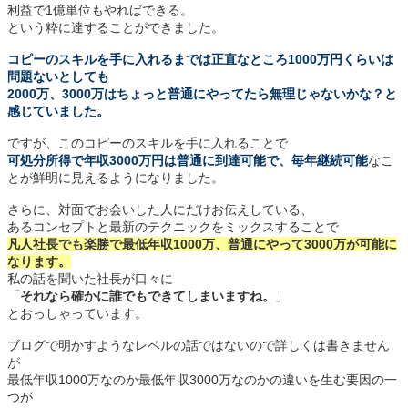
利益で1億単位もやればできる。
という粋に達することができました。
コピーのスキルを手に入れるまでは正直なところ1000万円くらいは
問題ないとしても
2000万、3000万はちょっと普通にやってたら無理じゃないかな？と
感じていました。
ですが、このコピーのスキルを手に入れることで
可処分所得で年収3000万円は普通に到達可能で、毎年継続可能
なこ
とが鮮明に見えるようになりました。
さらに、対面でお会いした人にだけお伝えしている、
あるコンセプトと最新のテクニックをミックスすることで
凡人社長でも楽勝で最低年収1000万、普通にやって3000万が可能に
なります。
私の話を聞いた社長が口々に
「
それなら確かに誰でもできてしまいますね。
」
とおっしゃっています。
ブログで明かすようなレベルの話ではないので詳しくは書きません
が
最低年収1000万なのか最低年収3000万なのかの違いを生む要因の一
つが