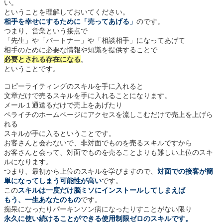
い。
ということを理解しておいてください。
相手を幸せにするために「売ってあげる」
のです。
つまり、営業という接点で
「先生」や「パートナー」や「相談相手」になってあげて
相手のために必要な情報や知識を提供することで
必要とされる存在になる
。
ということです。
コピーライティングのスキルを手に入れると
文章だけで売るスキルを手に入れることになります。
メール１通送るだけで売上をあげたり
ペライチのホームページにアクセスを流しこむだけで売上を上げら
れる
スキルが手に入るということです。
お客さんと会わないで、非対面でものを売るスキルですから
お客さんと会って、対面でものを売ることよりも難しい上位のスキ
ルになります。
つまり、最初から上位のスキルを学びますので、
対面での接客が簡
単になってしまう可能性が高い
です。
この
スキルは一度だけ脳ミソにインストールしてしまえば
もう、一生あなたのもの
です。
痴呆になったりパーキンソン病になったりすことがない限り
永久に使い続けることができる使用制限ゼロのスキルです。