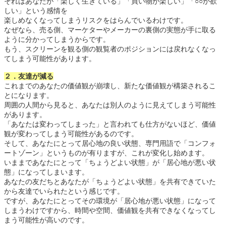
それはあなたが「楽しく生きている」「買い物が楽しい」「○○が欲
しい」という感情を
楽しめなくなってしまうリスクをはらんでいるわけです。
なぜなら、売る側、マーケターやメーカーの裏側の実態が手に取る
ように分かってしまうからです。
もう、スクリーンを観る側の観覧者のポジションには戻れなくなっ
てしまう可能性があります。
２．友達が減る
これまでのあなたの価値観が崩壊し、新たな価値観が構築されるこ
とになります。
周囲の人間から見ると、あなたは別人のように見えてしまう可能性
があります。
「あなたは変わってしまった」と言われても仕方がないほど、価値
観が変わってしまう可能性があるのです。
そして、あなたにとって居心地の良い状態、専門用語で「コンフォ
ートゾーン」というものが有りますが、これが変化し始めます。
いままであなたにとって「ちょうどよい状態」が「居心地が悪い状
態」になってしまいます。
あなたの友だちとあなたが「ちょうどよい状態」を共有できていた
から友達でいられたという感じです。
ですが、あなたにとってその環境が「居心地が悪い状態」になって
しまうわけですから、時間や空間、価値観を共有できなくなってし
まう可能性が高いのです。