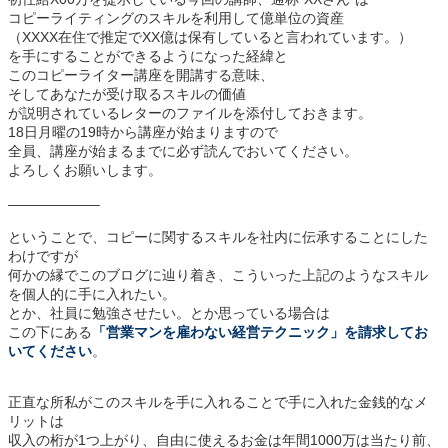
コピーライティングのスキルを利用して億単位の資産
（XXXX在住で推定でXX億は保有していると言われています。）
を手にすることができるようになった経緯と
このコピーライター講座を開講する意味、
そしてあなたが受け取るスキルの価値
が説明されているレターのファイルを添付しておきます。
18日月曜の19時から講座が始まりますので
全員、講座が始まるまでに必ず読んでおいてください。
よろしくお願いします。
——————–
ということで、コピーに関するスキルを社内に伝承することにした
わけですが
何かの縁でこのブログに辿り着き、こういった上記のようなスキル
を個人的に手に入れたい。
とか、社員に勉強させたい。とか思っている場合は
この下にある
「営業マンを雇わない経営テクニック」を請求してお
いてください
。
正直な所私がこのスキルを手に入れることで手に入れた金銭的なメ
リットは
収入の桁が1つ上がり、自由に使えるお金は年間1000万は当たり前、