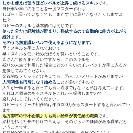
しかも使えば使うほどレベルが上昇し続けるスキル
です。
自転車や車にのることを一度マスターすれば
しばらく乗っていなくても、またすぐに乗りこなせたりしますよ
ね？
コピーのスキルも基本的には同じです。
使った分だけ経験値が貯まり、熟成するので自動的に能力が上がり
続けます。
そのうち無意識レベルで使えるようになります。
早くスキルを手に入れておいて
早くスキルを使い始めたほうが良いということです。
皆さん年齢がまだ若いですから、このスキルを
残りの人生で利用した場合にどのくらいのインパクトが手に入るか
想像してみてください。
金銭的なメリットだけ考えても、恐ろしいメリットがありますが
人間関係も円滑になり始める
ことが多いですので
人生が一転すると言っても言い過ぎではないと私は考えています。
それほど価値のあるスキルをこれから提供しますので
楽しみにしておいてください。
コピーライターの初任給は年収X00万からスタートすると言われてい
ます。
地方都市の中小企業よりも高い給料が初任給の職業
です。
給料を払う社長の目線で言えば、そのぐらいの価値がある職業だと
いうことです。
初任給X00万を提示している今回の講師、通称”XXさん”は