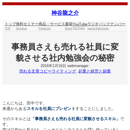
内
容
神谷龍之介
を
ス
トップ
無料セミナー
商品・サービス
書籍
ラジオ
バックナンバー
YouTube
キ
YouTube
TOP
Seminar
Products
Book
stand.fm
Archive
ッ
プ
事務員さえも売れる社員に変
貌させる社内勉強会の秘密
2016年1月16日
webmanager
売れる文章コピーライティング
, 
起業と経営と副業
こんにちは。田中です。
来週からある
スキルを社員にプレゼント
することにしました。
そのスキルとは
「事務員さえも売れる社員に変貌させるスキル」
で
す。
実は以前から私だけ、こっそりとこのスキルを隠し持っていまし