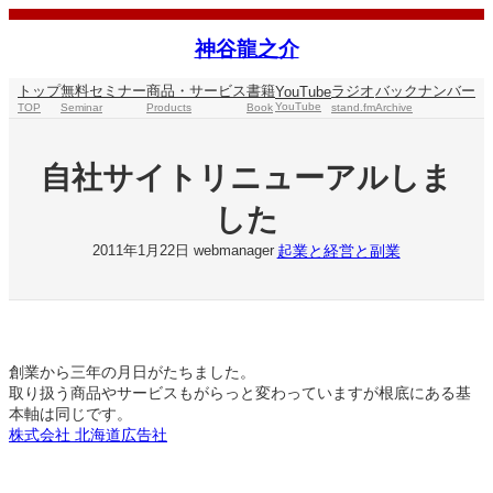
内
容
神谷龍之介
を
ス
トップ
無料セミナー
商品・サービス
書籍
ラジオ
バックナンバー
YouTube
キ
YouTube
TOP
Seminar
Products
Book
stand.fm
Archive
ッ
プ
自社サイトリニューアルしま
した
起業と経営と副業
2011年1月22日
webmanager
創業から三年の月日がたちました。
取り扱う商品やサービスもがらっと変わっていますが根底にある基
本軸は同じです。
株式会社 北海道広告社