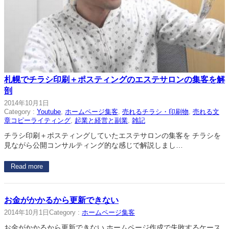
札幌でチラシ印刷＋ポスティングのエステサロンの集客を解
剖
2014年10月1日
Category :
Youtube
, 
ホームページ集客
, 
売れるチラシ・印刷物
, 
売れる文
章コピーライティング
, 
起業と経営と副業
, 
雑記
チラシ印刷＋ポスティングしていたエステサロンの集客を チラシを
見ながら公開コンサルティング的な感じで解説しまし…
Read more
お金がかかるから更新できない
2014年10月1日
Category :
ホームページ集客
お金がかかるから更新できない ホームページ作成で失敗するケース