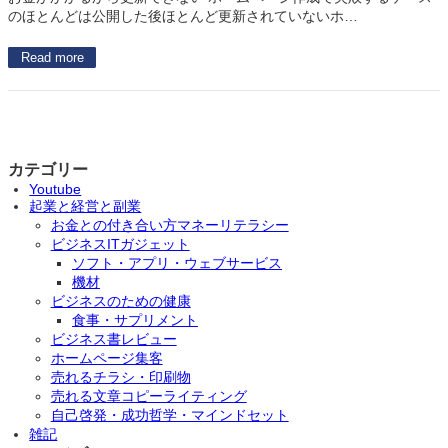
のほとんどは公開した後ほとんど更新されていないホ…
Read more
カテゴリー
Youtube
起業と経営と副業
お金との付き合い方マネーリテラシー
ビジネスITガジェット
ソフト・アプリ・ウェブサービス
機材
ビジネスのための健康
食事・サプリメント
ビジネス書レビュー
ホームページ集客
売れるチラシ・印刷物
売れる文章コピーライティング
自己啓発・成功哲学・マインドセット
雑記