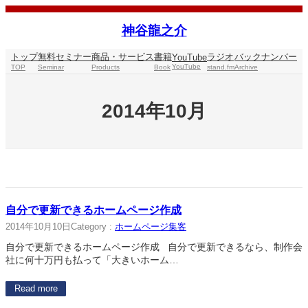
内
容
神谷龍之介
を
ス
トップ
無料セミナー
商品・サービス
書籍
ラジオ
バックナンバー
YouTube
キ
YouTube
TOP
Seminar
Products
Book
stand.fm
Archive
ッ
プ
2014年10月
自分で更新できるホームページ作成
2014年10月10日
Category :
ホームページ集客
自分で更新できるホームページ作成 自分で更新できるなら、制作会
社に何十万円も払って「大きいホーム…
Read more