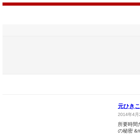
内
容
を
ス
キ
ッ
プ
元ひきこ
2014年4月
所要時間
の秘密 &n