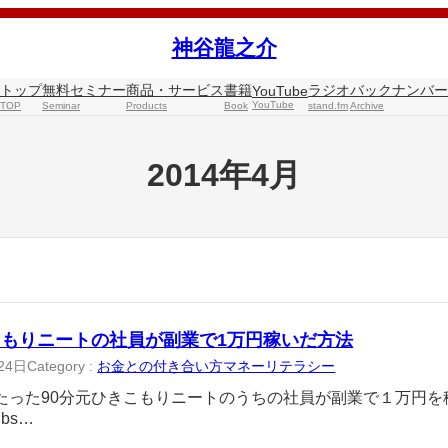
神谷龍之介
トップ
無料セミナー
商品・サービス
書籍
ラジオ
バックナンバー
YouTube
YouTube
TOP
Seminar
Products
Book
stand.fm
Archive
2014年4月
もりニートの社員が副業で1万円稼いだ方法
24日
Category :
お金との付き合い方マネーリテラシー
たった90分元ひきこもりニートのうちの社員が副業で１万円を
bs…