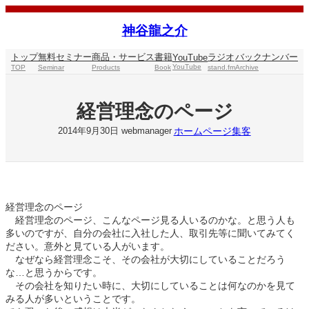
内
容
神谷龍之介
を
ス
トップ
無料セミナー
商品・サービス
書籍
ラジオ
バックナンバー
YouTube
キ
YouTube
TOP
Seminar
Products
Book
stand.fm
Archive
ッ
プ
経営理念のページ
ホームページ集客
2014年9月30日
webmanager
経営理念のページ
経営理念のページ、こんなページ見る人いるのかな。と思う人も
多いのですが、自分の会社に入社した人、取引先等に聞いてみてく
ださい。意外と見ている人がいます。
なぜなら経営理念こそ、その会社が大切にしていることだろう
な…と思うからです。
その会社を知りたい時に、大切にしていることは何なのかを見て
みる人が多いということです。