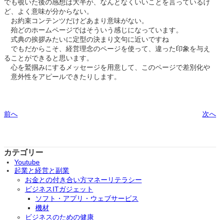
でも覗いた後の感想は大半が、なんとなくいいことを言っているけ
ど、よく意味が分からない。
お約束コンテンツだけどあまり意味がない。
殆どのホームページではそういう感じになっています。
式典の挨拶みたいに定型の決まり文句に近いですね
でもだからこそ、経営理念のページを使って、違った印象を与え
ることができると思います。
心を鷲掴みにするメッセージを用意して、このページで差別化や
意外性をアピールできたりします。
前へ
次へ
カテゴリー
Youtube
起業と経営と副業
お金との付き合い方マネーリテラシー
ビジネスITガジェット
ソフト・アプリ・ウェブサービス
機材
ビジネスのための健康