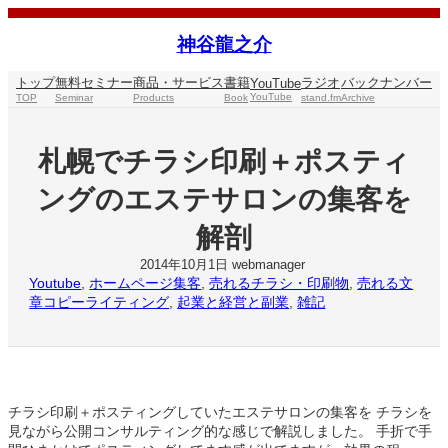
内
容
神谷龍之介
を
ス
トップ
無料セミナー
商品・サービス
書籍
ラジオ
バックナンバー
YouTube
キ
YouTube
TOP
Seminar
Products
Book
stand.fm
Archive
ッ
プ
札幌でチラシ印刷＋ポスティ
ングのエステサロンの集客を
解剖
2014年10月1日
webmanager
Youtube
, 
ホームページ集客
, 
売れるチラシ・印刷物
, 
売れる文
章コピーライティング
, 
起業と経営と副業
, 
雑記
チラシ印刷＋ポスティングしていたエステサロンの集客を チラシを
見ながら公開コンサルティング的な感じで解説しました。 手折で手