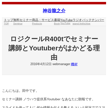
内
容
神谷龍之介
を
ス
トップ
無料セミナー
商品・サービス
書籍
ラジオ
バックナンバー
YouTube
キ
YouTube
TOP
Seminar
Products
Book
stand.fm
Archive
ッ
プ
ロジクールR400tでセミナー
講師とYoutuberがはかどる理
由
機材
2016年4月12日
webmanager
こんにちは。田中です。
セミナー講師 ノウハウ提供系Youtuber なあなたに朗報です。
スライドを使って人に 何か情報を伝える教える という状況ででスマ