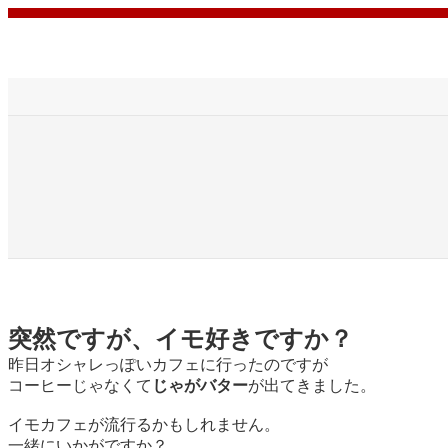
内
容
を
ス
キ
ッ
プ
突然ですが、イモ好きですか？
昨日オシャレっぽいカフェに行ったのですが
コーヒーじゃなくて
じゃがバター
が出てきました。
イモカフェが流行るかもしれません。
一緒にいかがですか？