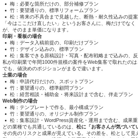
梅：必要な箇所だけの、部分補修プラン
竹：要望通りの、標準リフォームプラン
松：将来の不具合まで見越した、断熱・耐久性込みの提案
「今はここだけ直したい」というお客さんに、梅だけでなく
が、そのまま単価になります。
印刷・看板の場合
梅：データ入稿前提の、印刷だけプラン
竹：デザイン込みの、標準プラン
松：集客できる原稿設計・写真・配布戦略まで込みの、反
私が印刷業で年間1000件規模の案件をWeb集客で取れた
でも、値決めのポジションがまるで違います。
士業の場合
梅：申請代行だけの、スポットプラン
竹：要望通りの、標準顧問プラン
松：経営相談・補助金・将来設計まで含む、伴走プラン
Web制作の場合
梅：テンプレートで作る、最小構成プラン
竹：要望通りの、オリジナル制作プラン
松：集客設計・WordPress資産化・運用まで含む、成果
どの業種でも共通しているのは、
松に「お客さんが気づいて
その先のリスクと成果が見えている。その差を、松として見