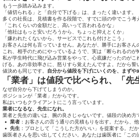
もう一歩踏み込みます。
「値切られる」と「自分で下げる」は、まったく違います。
多くの社長は、見積書を作る段階で、すでに頭の中でこう考
「これくらいの金額だと、高いって言われるかな」
「他社はもっと安いだろうから、ちょっと抑えとくか」
「嫌われたくないから、サービスでこれも付けとこう」
お客さんは何も言っていません。あなたが、勝手にお客さん
これ、相手のためにやっているようで、実は「断られるのが
私が学生時代に飛び込み営業をやって、心底嫌だったのがこ
げる。あの非効率さに、怒りすら覚えたんですよ。だから誓
値決めも同じです。
自分から値段を下げにいくのを、まずや
「業者」は値段で比べられ、「先
なぜ自分から下げてしまうのか。
ポジションが「業者」だからです。
私はいつもクライアントにこう言っています。
業者になるな、先生になれ。
業者と先生の違いは、腕の良さじゃないです。値段の決め方
業者
：お客さんの言う通りの見積もりを出す。だから、他
先生
：プロとして「こうした方がいい」を提案する。だ
歯医者さんを思い出してください。あなたは歯医者に「この