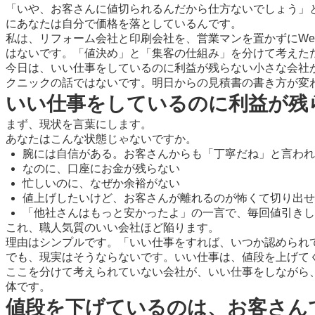
「いや、お客さんに値切られるんだから仕方ないでしょう」
にあなたは自分で価格を落としているんです。
私は、リフォーム会社と印刷会社を、営業マンを置かずにWe
はないです。「値決め」と「集客の仕組み」を分けて考えた
今日は、いい仕事をしているのに利益が残らない小さな会社
クニックの話ではないです。明日からの見積書の書き方が変
いい仕事をしているのに利益が残
まず、現状を言葉にします。
あなたはこんな状態じゃないですか。
腕には自信がある。お客さんからも「丁寧だね」と言われ
なのに、口座にお金が残らない
忙しいのに、なぜか余裕がない
値上げしたいけど、お客さんが離れるのが怖くて切り出せ
「他社さんはもっと安かったよ」の一言で、毎回値引きし
これ、職人気質のいい会社ほど陥ります。
理由はシンプルです。「いい仕事をすれば、いつか認められ
でも、現実はそうならないです。いい仕事は、値段を上げて
ここを分けて考えられていない会社が、いい仕事をしながら
体です。
値段を下げているのは、お客さん