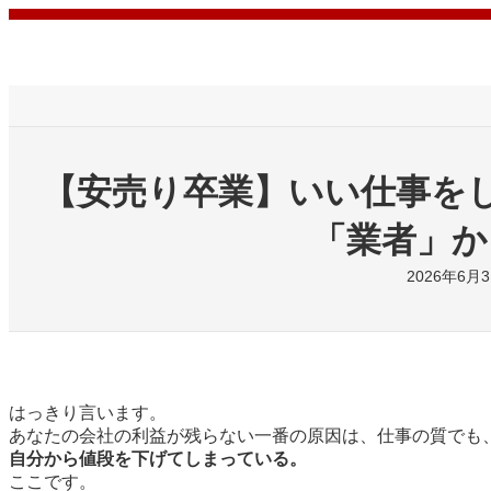
内
容
を
ス
キ
ッ
プ
【安売り卒業】いい仕事を
「業者」か
2026年6月
はっきり言います。
あなたの会社の利益が残らない一番の原因は、仕事の質でも
自分から値段を下げてしまっている。
ここです。