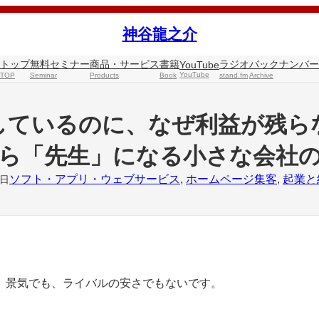
神谷龍之介
トップ
無料セミナー
商品・サービス
書籍
ラジオ
バックナンバー
YouTube
YouTube
TOP
Seminar
Products
Book
stand.fm
Archive
しているのに、なぜ利益が残ら
ら「先生」になる小さな会社
ソフト・アプリ・ウェブサービス
, 
ホームページ集客
, 
起業と
3日
、景気でも、ライバルの安さでもないです。