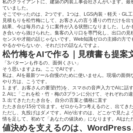
私のクライアントに、建築の内装工事会社さんがいます。最
ていました。
そこでやったのは、2つです。1つは、LGS内装・軽天・G
見積もりを松竹梅にして、お客さんの言う通りの竹だけを出
結果、今は毎月のように案件が入る状態になりました。しか
き合いから抜けられた。集客の入り口を専門化し、出口の見
センスや才能の話じゃないです。Web知識ゼロの主婦の方で
やるかやらないか、それだけの話なんですよ。
松竹梅をAIで作る｜見積書も提案文
「3パターンも作るの、面倒くさい」
そう思いますよね。ここでAIです。
私は、AIを最新ツール自慢のために使いません。現場の面倒
やり方は、こうです。
1. まず、お客さんの要望(竹)を、スマホの音声入力でAI
2. AIに「これを松・竹・梅の3プランに分けて、それぞれ
3. 出てきたたたき台を、自分の言葉と価格に直す
たたき台が15分で出ます。ゼロから3つ考えるのと、出てき
ただし、丸投げはダメです。AIが出すのは、どこかで見た
情を足して、初めて「あなたの値決め」になります。AIは
値決めを支えるのは、WordPre