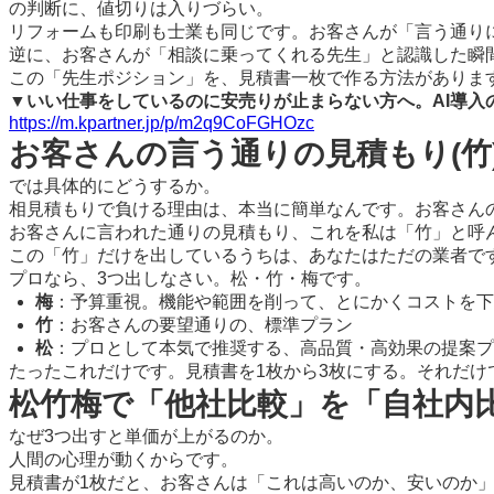
の判断に、値切りは入りづらい。
リフォームも印刷も士業も同じです。お客さんが「言う通り
逆に、お客さんが「相談に乗ってくれる先生」と認識した瞬間、価格
この「先生ポジション」を、見積書一枚で作る方法がありま
▼いい仕事をしているのに安売りが止まらない方へ。AI導
https://m.kpartner.jp/p/m2q9CoFGHOzc
お客さんの言う通りの見積もり(竹
では具体的にどうするか。
相見積もりで負ける理由は、本当に簡単なんです。お客さん
お客さんに言われた通りの見積もり、これを私は「竹」と呼
この「竹」だけを出しているうちは、あなたはただの業者で
プロなら、3つ出しなさい。松・竹・梅です。
梅
：予算重視。機能や範囲を削って、とにかくコストを下
竹
：お客さんの要望通りの、標準プラン
松
：プロとして本気で推奨する、高品質・高効果の提案プ
たったこれだけです。見積書を1枚から3枚にする。それだけ
松竹梅で「他社比較」を「自社内
なぜ3つ出すと単価が上がるのか。
人間の心理が動くからです。
見積書が1枚だと、お客さんは「これは高いのか、安いのか