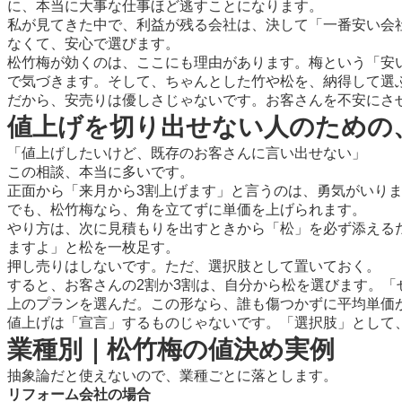
に、本当に大事な仕事ほど逃すことになります。
私が見てきた中で、利益が残る会社は、決して「一番安い会
なくて、安心で選びます。
松竹梅が効くのは、ここにも理由があります。梅という「安
で気づきます。そして、ちゃんとした竹や松を、納得して選
だから、安売りは優しさじゃないです。お客さんを不安にさ
値上げを切り出せない人のための
「値上げしたいけど、既存のお客さんに言い出せない」
この相談、本当に多いです。
正面から「来月から3割上げます」と言うのは、勇気がいり
でも、松竹梅なら、角を立てずに単価を上げられます。
やり方は、次に見積もりを出すときから「松」を必ず添える
ますよ」と松を一枚足す。
押し売りはしないです。ただ、選択肢として置いておく。
すると、お客さんの2割か3割は、自分から松を選びます。
上のプランを選んだ。この形なら、誰も傷つかずに平均単価
値上げは「宣言」するものじゃないです。「選択肢」として
業種別｜松竹梅の値決め実例
抽象論だと使えないので、業種ごとに落とします。
リフォーム会社の場合