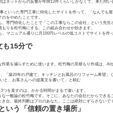
初はネットからの反響が年間12件くらいしかなくて、来た問い
L工事といった専門工事に特化したサイトを作って、「なんでも
すのをやめたことです。
も、専門特化したことで「この工事ならこの会社」という先生
積もりを松竹梅にする。この組み合わせが効きます。
も、マニュアル通りに月100円レベルの低コストでサイトを作
も15分で
な作業を減らすために使います。松竹梅の見積もり作成は、AI
に話す。「築20年の戸建て、キッチンとお風呂のリフォーム希望」
の違いと、お客さんへの提案文を書いて」と頼む
た3つを直すのは、かかる時間がまるで違います。
ような一般論の松竹梅です。そこに、あなたの会社だからできる
たたき台、最終判断はプロのあなた。ここは絶対にずらさないで
ssという「信頼の置き場所」