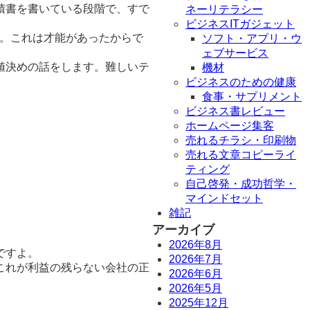
積書を書いている段階で、すで
ネーリテラシー
ビジネスITガジェット
上。これは才能があったからで
ソフト・アプリ・ウ
ェブサービス
値決めの話をします。難しいテ
機材
ビジネスのための健康
食事・サプリメント
ビジネス書レビュー
ホームページ集客
売れるチラシ・印刷物
売れる文章コピーライ
ティング
自己啓発・成功哲学・
マインドセット
雑記
アーカイブ
2026年8月
ですよ。
2026年7月
これが利益の残らない会社の正
2026年6月
2026年5月
2025年12月