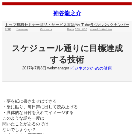
内
容
神谷龍之介
を
ス
トップ
無料セミナー
商品・サービス
書籍
ラジオ
バックナンバー
YouTube
キ
YouTube
TOP
Seminar
Products
Book
stand.fm
Archive
ッ
プ
スケジュール通りに目標達成
する技術
ビジネスのための健康
2017年7月8日
webmanager
・夢を紙に書き出せばできる
・壁に貼り、毎日声に出して読み上げる
・具体的な日付を入れてイメージする
このような話を一度は
聞いたことがあるのでは
ないでしょうか？